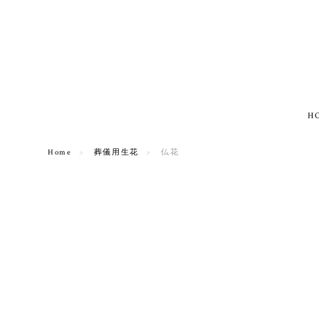
H
Home
葬儀用生花
仏花